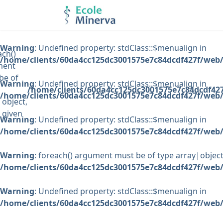
Warning
: Undefined property: stdClass::$menualign in
ach()
/home/clients/60da4cc125dc3001575e7c84dcdf427f/web/
ment
be of
Warning
: Undefined property: stdClass::$menualign in
/home/clients/60da4cc125dc3001575e7c84dcdf427
/home/clients/60da4cc125dc3001575e7c84dcdf427f/web/
|object,
 given
Warning
: Undefined property: stdClass::$menualign in
/home/clients/60da4cc125dc3001575e7c84dcdf427f/web/
Warning
: foreach() argument must be of type array|object,
/home/clients/60da4cc125dc3001575e7c84dcdf427f/web/
Warning
: Undefined property: stdClass::$menualign in
/home/clients/60da4cc125dc3001575e7c84dcdf427f/web/