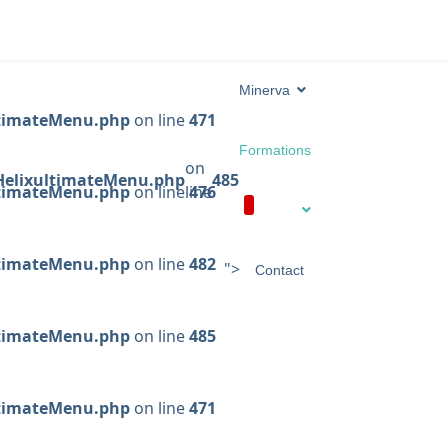
Minerva
ltimateMenu.php
on line
471
Formations
on
/HelixultimateMenu.php
485
ltimateMenu.php
on line
line
476
ltimateMenu.php
on line
482
">
Contact
ltimateMenu.php
on line
485
ltimateMenu.php
on line
471