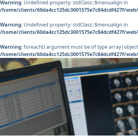
Warning
: Undefined property: stdClass::$menualign in
/home/clients/60da4cc125dc3001575e7c84dcdf427f/web/
Warning
: Undefined property: stdClass::$menualign in
/home/clients/60da4cc125dc3001575e7c84dcdf427f/web/
Warning
: foreach() argument must be of type array|object,
/home/clients/60da4cc125dc3001575e7c84dcdf427f/web/