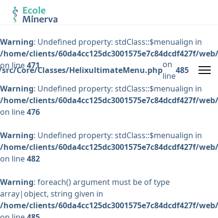
Warning
: Undefined property: stdClass::$menualign in
/home/clients/60da4cc125dc3001575e7c84dcdf427f/web/
on
on line
471
/src/Core/Classes/HelixultimateMenu.php
485
line
Warning
: Undefined property: stdClass::$menualign in
/home/clients/60da4cc125dc3001575e7c84dcdf427f/web/
on line
476
Warning
: Undefined property: stdClass::$menualign in
/home/clients/60da4cc125dc3001575e7c84dcdf427f/web/
on line
482
Warning
: foreach() argument must be of type
array|object, string given in
/home/clients/60da4cc125dc3001575e7c84dcdf427f/web/
on line
485